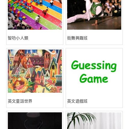
智叻小人類
街舞興趣班
英文童話世界
英文遊戲班