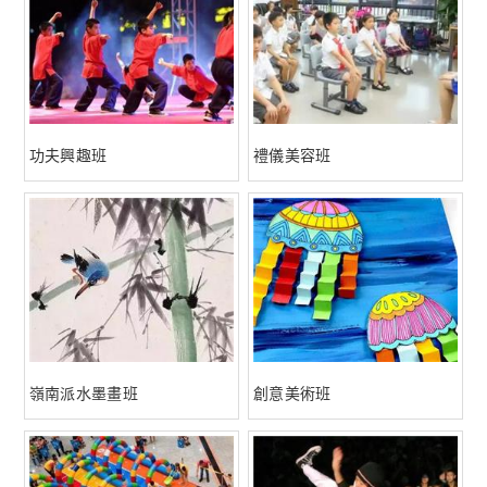
功夫興趣班
禮儀美容班
嶺南派水墨畫班
創意美術班