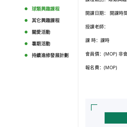
球類興趣課程
開課日期： 開課時
其它興趣課程
授課老師：
關愛活動
課 時：課時
暑期活動
會員價：(MOP) 非
持續進修發展計劃
報名費：(MOP)