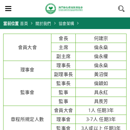
當前位置
首頁
關於我們
協會架構
會長
何建宗
會員大會
主席
倫永燊
副主席
倫永權
理事長
倫永燊
理事會
副理事長
黃沼傑
監事長
倫穎如
監事會
監事
具永紅
監事
具羨芳
會員大會
1人 任期3年
章程所規定人數
理事會
3-7人 任期3年
監事會
3人或以上 任期3年