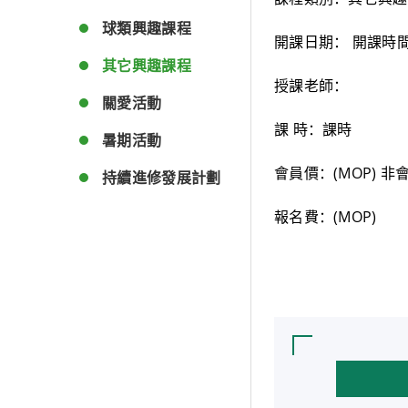
球類興趣課程
開課日期： 開課時
其它興趣課程
授課老師：
關愛活動
課 時：課時
暑期活動
會員價：(MOP) 非
持續進修發展計劃
報名費：(MOP)