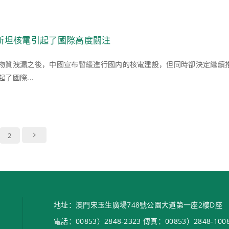
斯坦核電引起了國際高度關注
物質洩漏之後，中國宣布暫緩進行國内的核電建設，但同時卻決定繼續
了國際...
2
地址：澳門宋玉生廣場748號公園大道第一座2樓D座
電話：00853）2848-2323 傳真：00853）2848-100