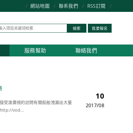
/
網站地圖
/
聯系我們
/
RSS訂閱
/
檢索
我要報名
服務幫助
聯絡我們
題
10
接受澳廣視的訪問有關船舶洩漏出大量
2017/08
//vod...