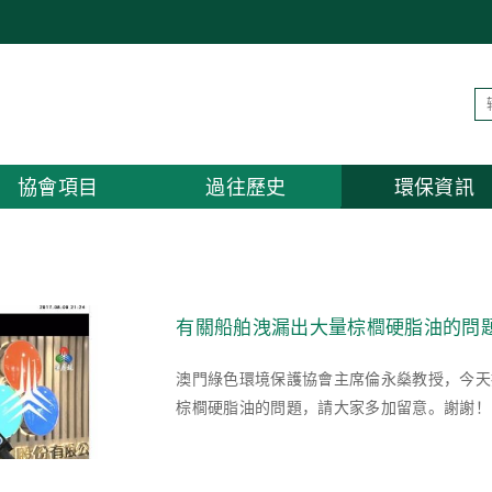
協會項目
過往歷史
環保資訊
有關船舶洩漏出大量棕櫚硬脂油的問
澳門綠色環境保護協會主席倫永燊教授，今天
棕櫚硬脂油的問題，請大家多加留意。謝謝！http: