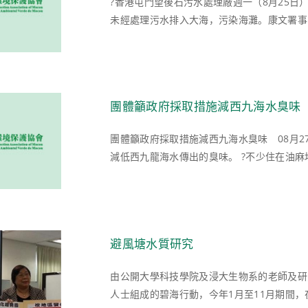
?香港屯門望後石污水處理廠週一（8月25日
未經處理污水排入大海，污染海灘。康文署事隔
團體籲政府採取措施減西九海水臭味
團體籲政府採取措施減西九海水臭味 08月27
減低西九龍海水傳出的臭味。 ?不少住在油麻地
避風塘水質研究
由公開大學科技學院及浸大生物系的老師及研
人士組成的碧海行動，今年1月至11月期間，在