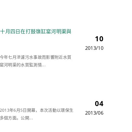
於十月四日在打鼓嶺缸窰河明渠與
10
2013/10
今年七月滲濾污水事故而影響附近水質
河明渠的水質監測情...
04
013年6月5日開幕，本次活動以環保生
2013/06
個方面。公開...