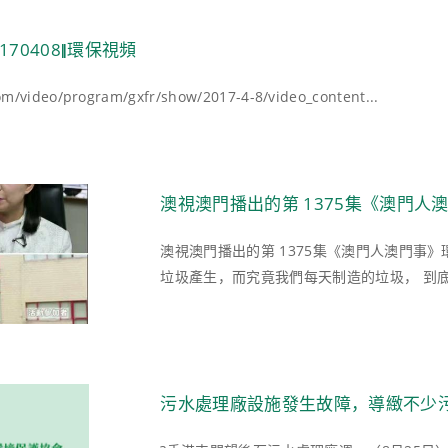
170408‖環保視頻
om/video/program/gxfr/show/2017-4-8/video_content...
澳視澳門播出的第 1375集《澳門
澳視澳門播出的第 1375集《澳門人澳門事
垃圾產生，而究竟我們每天制造的垃圾， 到底何
污水處理廠設施發生故障，導緻不少