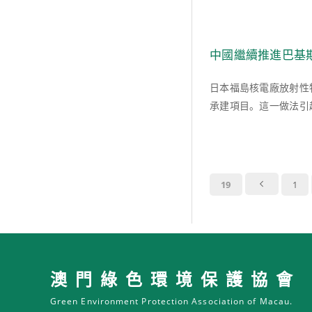
中國繼續推進巴基
日本福島核電廠放射性
承建項目。這一做法引起
19
1
澳門綠色環境保護協會
Green Environment Protection Association of Macau.