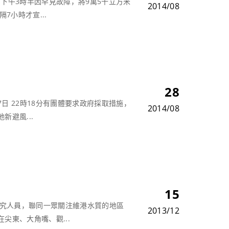
）下午3時半因罕見故障，將9萬5千立方米
2014/08
7小時才宣...
28
日 22時18分有團體要求政府採取措施，
2014/08
新避風...
15
究人員，聯同一眾關注維港水質的地區
2013/12
尖東、大角嘴、觀...