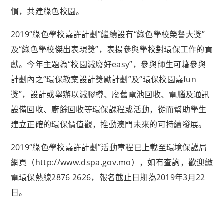
慣，共建綠色校園。
2019“綠色學校嘉許計劃”繼續設有“綠色學校榮譽大獎”
及“綠色學校傑出表現獎”，表揚參與學校對環保工作的貢
獻。今年主題為“校園減廢好easy”，參與師生可藉參與
計劃內之“環保教案設計獎勵計劃”及“環保校園嘉fun
獎”，設計或舉辦以減膠樽、廢舊電池回收、電腦及通訊
設備回收、廚餘回收等環保課程或活動，從而幫助學生
建立正確的環保價值觀，推動澳門未來的可持續發展。
2019“綠色學校嘉許計劃”活動章程已上載至環境保護局
網頁（http://www.dspa.gov.mo），如有查詢，歡迎緻
電環保熱線2876 2626，報名截止日期為2019年3月22
日。