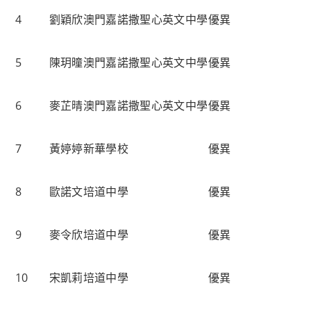
4
劉穎欣
澳門嘉諾撒聖心英文中學
優異
5
陳玥曈
澳門嘉諾撒聖心英文中學
優異
6
麥芷晴
澳門嘉諾撒聖心英文中學
優異
7
黃婷婷
新華學校
優異
8
歐諾文
培道中學
優異
9
麥令欣
培道中學
優異
10
宋凱莉
培道中學
優異