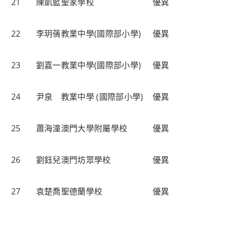
21
陳凱藍
聖家學校
優異
22
李玥蒨
教業中學(國際部小學)
優異
23
劉嘉一
教業中學(國際部小學)
優異
24
尹泉
教業中學 (國際部小學)
優異
25
蕭海潼
澳門大學附屬學校
優異
26
劉鈺兒
澳門坊眾學校
優異
27
袁楚喬
聖德蘭學校
優異