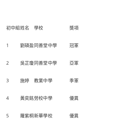
初中組
姓名
學校
獎項
1
劉碩盈
同善堂中學
冠軍
2
吳芷瓊
同善堂中學
亞軍
3
施婷
教業中學
季軍
4
黃奕銘
勞校中學
優異
5
羅紫桐
新華學校
優異