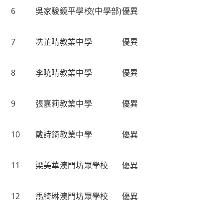
6
吳家駿
鏡平學校(中學部)
優異
7
冼芷晴
教業中學
優異
8
李曉晴
教業中學
優異
9
張嘉莉
教業中學
優異
10
戴詩錡
教業中學
優異
11
梁美華
澳門坊眾學校
優異
12
馬綺琳
澳門坊眾學校
優異