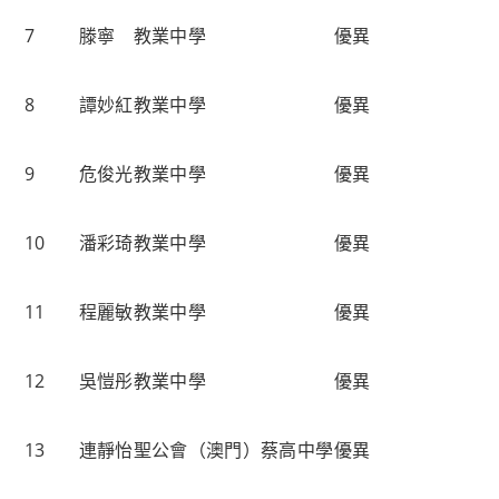
7
滕寧
教業中學
優異
8
譚妙紅
教業中學
優異
9
危俊光
教業中學
優異
10
潘彩琦
教業中學
優異
11
程麗敏
教業中學
優異
12
吳愷彤
教業中學
優異
13
連靜怡
聖公會（澳門）蔡高中學
優異