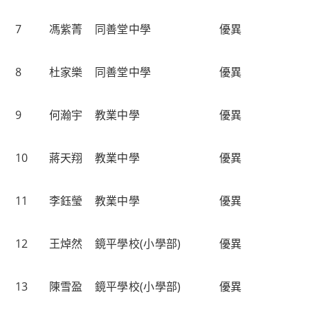
7
馮紫菁
同善堂中學
優異
8
杜家樂
同善堂中學
優異
9
何瀚宇
教業中學
優異
10
蔣天翔
教業中學
優異
11
李鈺瑩
教業中學
優異
12
王焯然
鏡平學校(小學部)
優異
13
陳雪盈
鏡平學校(小學部)
優異