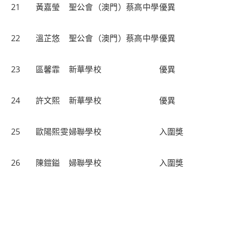
21
黃嘉瑩
聖公會（澳門）蔡高中學
優異
22
溫芷悠
聖公會（澳門）蔡高中學
優異
23
區馨霏
新華學校
優異
24
許文熙
新華學校
優異
25
歐陽熙雯
婦聯學校
入圍獎
26
陳鎧鎰
婦聯學校
入圍獎