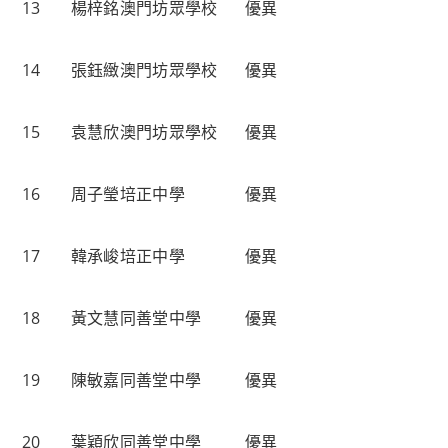
13
楊梓銘
澳門坊眾學校
優異
14
張鈺緻
澳門坊眾學校
優異
15
袁慧欣
澳門坊眾學校
優異
16
周子瑩
培正中學
優異
17
韓承峻
培正中學
優異
18
黃文慧
同善堂中學
優異
19
陳敏嘉
同善堂中學
優異
20
葉穎欣
同善堂中學
優異