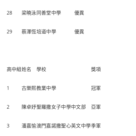
28
梁曉泳
同善堂中學
優異
29
蔡澤恆
培道中學
優異
高中組
姓名
學校
獎項
1
古樂熙
教業中學
冠軍
2
陳卓妤
聖羅撒女子中學中文部
亞軍
3
潘嘉愉
澳門嘉諾撒聖心英文中學
季軍