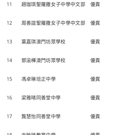
11
趙珈琪
聖羅撒女子中學中文部
優異
12
周善誼
聖羅撒女子中學中文部
優異
13
葉嘉琪
澳門坊眾學校
優異
14
鄧渝樺
澳門坊眾學校
優異
15
馮卓琳
培正中學
優異
16
梁雅晴
同善堂中學
優異
17
龔慧怡
同善堂中學
優異