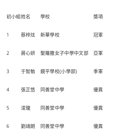
初小組
姓名
學校
獎項
1
蔡梓炫
新華學校
冠軍
2
蔣心妍
聖羅撒女子中學中文部
亞軍
3
于智勉
鏡平學校(小學部)
季軍
4
張芷悠
同善堂中學
優異
5
淩瓏
同善堂中學
優異
6
劉靖朗
同善堂中學
優異