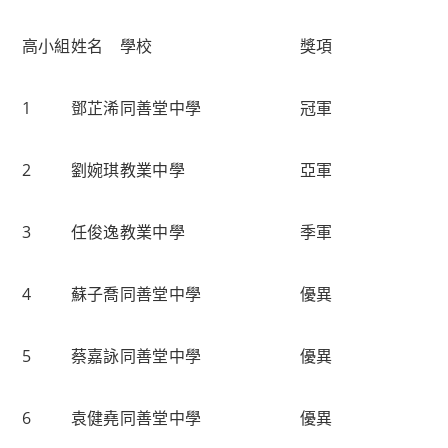
高小組
姓名
學校
獎項
1
鄧芷浠
同善堂中學
冠軍
2
劉婉琪
教業中學
亞軍
3
任俊逸
教業中學
季軍
4
蘇子喬
同善堂中學
優異
5
蔡嘉詠
同善堂中學
優異
6
袁健堯
同善堂中學
優異